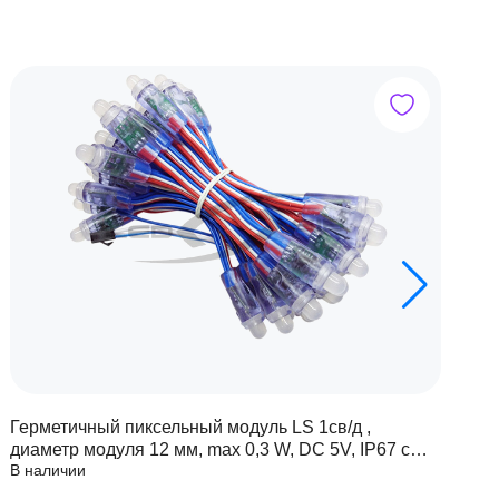
Герметичный пиксельный модуль LS 1св/д ,
Г
диаметр модуля 12 мм, max 0,3 W, DC 5V, IP67 с
д
В наличии
В
чипом 6803
ч