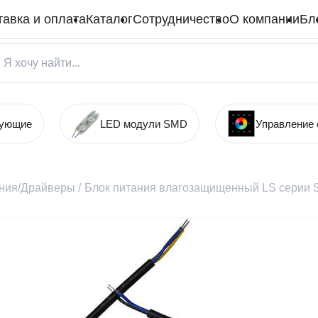
тавка и оплата
Каталог
Сотрудничество
О компании
Бл
тующие
LED модули SMD
Управление
ания/Драйверы
/
Блок питания влагозащищенный LS серии S