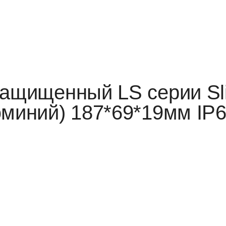
защищенный LS серии S
юминий) 187*69*19мм IP