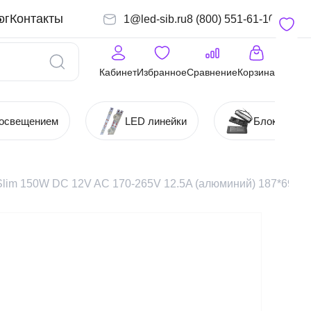
ог
Контакты
1@led-sib.ru
8 (800) 551-61-10
Кабинет
Избранное
Сравнение
Корзина
 освещением
LED линейки
Блоки (Ист
lim 150W DC 12V AC 170-265V 12.5A (алюминий) 187*69*19