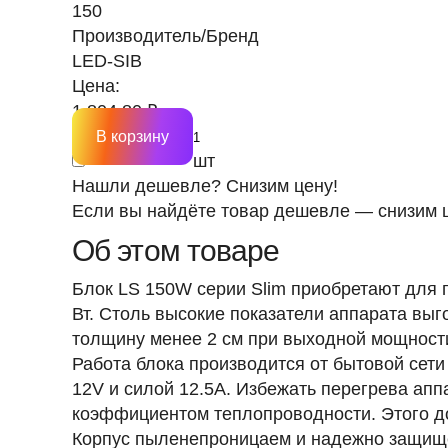
150
Производитель/Бренд
LED-SIB
Цена:
1 804.80 ₽
В корзину
шт
Нашли дешевле? Снизим цену!
Если вы найдёте товар дешевле — снизим ц
Об этом товаре
Блок LS 150W серии Slim приобретают для
Вт. Столь высокие показатели аппарата выг
толщину менее 2 см при выходной мощност
Работа блока производится от бытовой сети
12V и силой 12.5A. Избежать перегрева ап
коэффициентом теплопроводности. Этого до
Корпус пыленепроницаем и надежно защищен