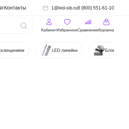
ог
Контакты
1@led-sib.ru
8 (800) 551-61-10
Кабинет
Избранное
Сравнение
Корзина
 освещением
LED линейки
Блоки (Ист