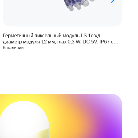
Герметичный пиксельный модуль LS 1св/д ,
Г
диаметр модуля 12 мм, max 0,3 W, DC 5V, IP67 с
д
В наличии
В
чипом 6803
ч