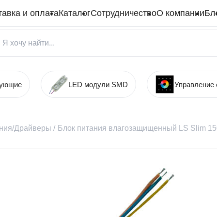
тавка и оплата
Каталог
Сотрудничество
О компании
Бл
тующие
LED модули SMD
Управление
ания/Драйверы
/
Блок питания влагозащищенный LS Slim 1