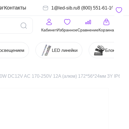
ог
Контакты
1@led-sib.ru
8 (800) 551-61-10
Кабинет
Избранное
Сравнение
Корзина
 освещением
LED линейки
Блоки (Ист
50W DC12V AC 170-250V 12A (алюм) 172*56*24мм 3Y IP67 