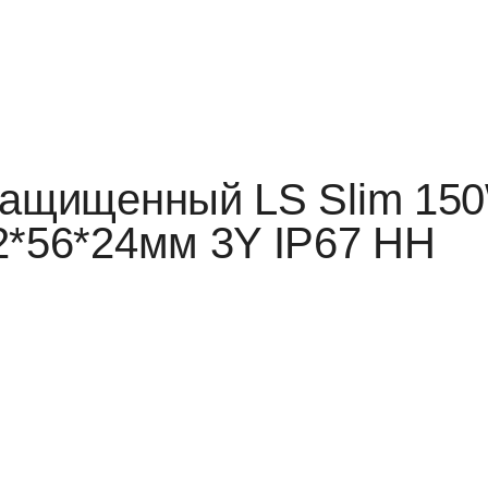
озащищенный LS Slim 15
2*56*24мм 3Y IP67 HH