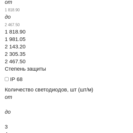
от
до
1 818.90
1 981.05
2 143.20
2 305.35
2 467.50
Степень защиты
IP 68
Количество светодиодов, шт (шт/м)
от
до
3