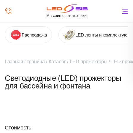
Магазин светотехники
Распродажа
LED ленты и комплектующ
Главная страница
/
Каталог
/
LED прожекторы
/
LED прож
Светодиодные (LED) прожекторы
для бассейна и фонтана
Стоимость