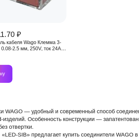
1.70 ₽
ль кабеля Wago Клемма 3-
0.08-2.5 мм, 250V, ток 24A
я)
ну
и WAGO — удобный и современный способ соединен
ed-изделий. Особенность конструкции — запатентов
без отвертки.
 «LED-SIB» предлагает купить соединители WAGO в 