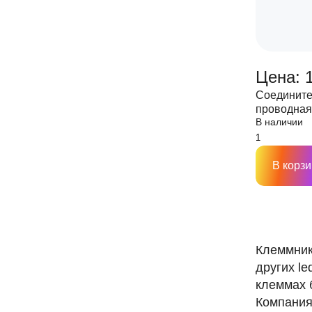
Цена: 1
Соедините
проводная 
В наличии
(прозрачна
В корзи
Клеммник
других l
клеммах 
Компания