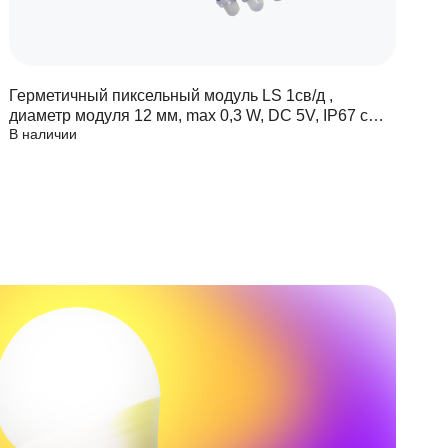
Герметичный пиксельный модуль LS 1св/д ,
Г
диаметр модуля 12 мм, max 0,3 W, DC 5V, IP67 с
д
В наличии
В
чипом 6803
ч