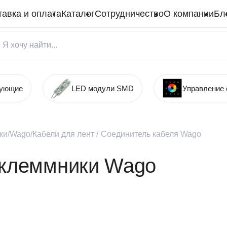
тавка и оплата
Каталог
Сотрудничество
О компании
Бл
тующие
LED модули SMD
Управление
ки/Wago/Кабели для лент
/
Соединитель кабеля Wago
 клеммники Wago