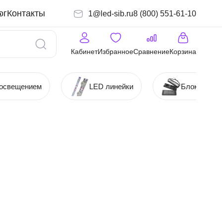
ог
Контакты
1@led-sib.ru
8 (800) 551-61-10
Кабинет
Избранное
Сравнение
Корзина
 освещением
LED линейки
Блоки (Ист