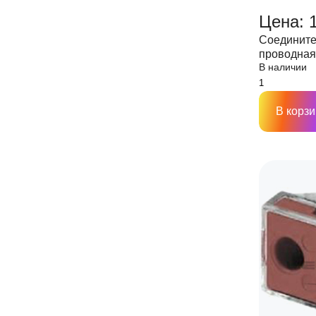
Цена: 
Соедините
проводная 
В наличии
(прозрачна
В корзи