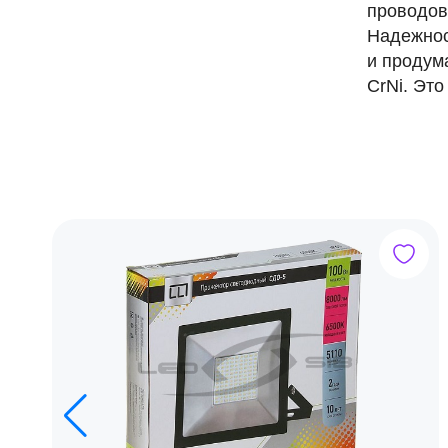
проводов
Надежнос
и продум
CrNi. Это