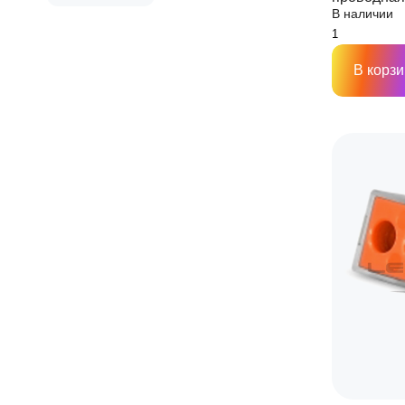
В наличии
(обычная)
В корзи