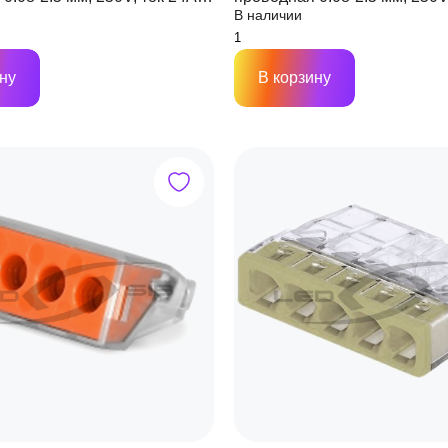
В наличии
(обычная)
ну
В корзину