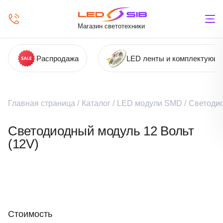
Магазин светотехники
Распродажа
LED ленты и комплектующ
Главная страница
/
Каталог
/
LED модули SMD
/
Светодио
Светодиодный модуль 12 Вольт
(12V)
Стоимость