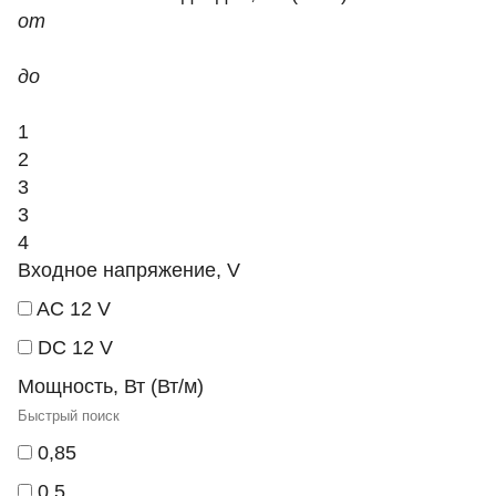
от
до
1
2
3
3
4
Входное напряжение, V
AC 12 V
DC 12 V
Мощность, Вт (Вт/м)
0,85
0.5