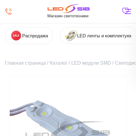
Магазин светотехники
Распродажа
LED ленты и комплектующ
Главная страница
/
Каталог
/
LED модули SMD
/
Светодио