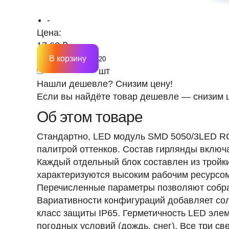
-
Цена:
17.63 ₽
В корзину
шт
Нашли дешевле? Снизим цену!
Если вы найдёте товар дешевле — снизим ц
Об этом товаре
Стандартно, LED модуль SMD 5050/3LED RGB
палитрой оттенков. Состав гирлянды включа
Каждый отдельный блок составлен из трой
характеризуются высоким рабочим ресурсо
Перечисленные параметры позволяют собра
Вариативности конфигураций добавляет со
класс защиты
IP65
. Герметичность LED эле
погодных условий (дождь, снег). Все три с