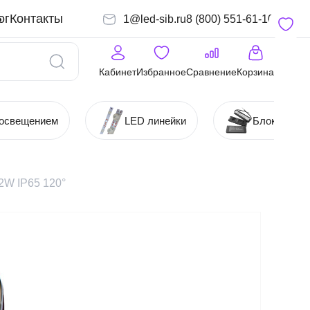
ог
Контакты
1@led-sib.ru
8 (800) 551-61-10
Кабинет
Избранное
Сравнение
Корзина
 освещением
LED линейки
Блоки (Ист
2W IP65 120°