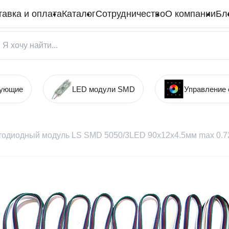
тавка и оплата
Каталог
Сотрудничество
О компании
Бл
тующие
LED модули SMD
Управление
тодиодный модуль LS SMD 5050/3LED 90х12х4.5мм max 0.7