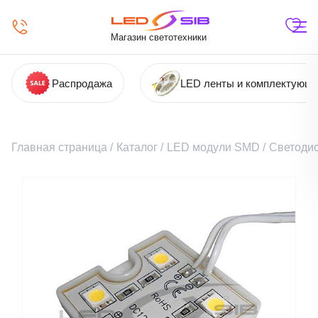
Магазин светотехники
Распродажа
LED ленты и комплектующ
Главная страница
/
Каталог
/
LED модули SMD
/
Светодио