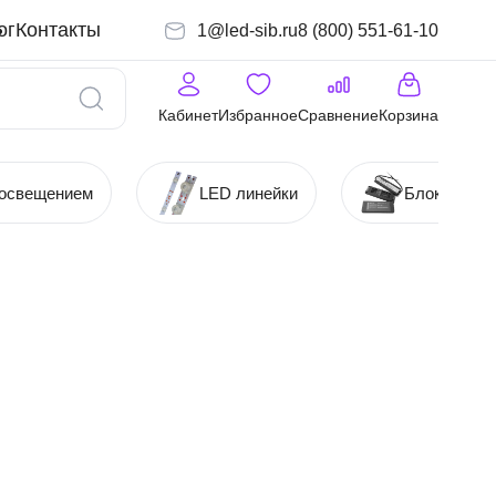
ог
Контакты
1@led-sib.ru
8 (800) 551-61-10
Кабинет
Избранное
Сравнение
Корзина
 освещением
LED линейки
Блоки (Ист