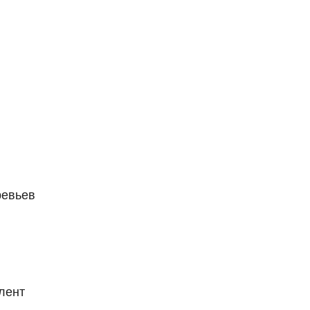
ревьев
лент